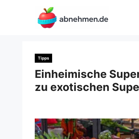
Zum
Inhalt
springen
Tipps
Einheimische Super
zu exotischen Sup