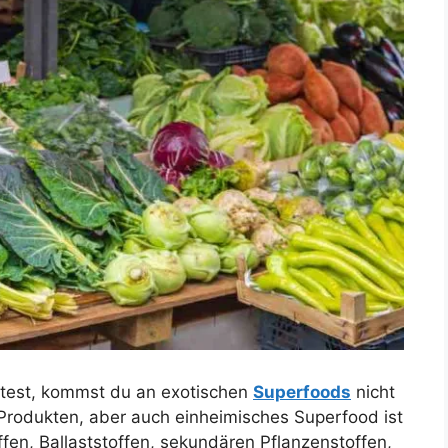
test, kommst du an exotischen
Superfoods
nicht
Produkten, aber auch einheimisches Superfood ist
ffen, Ballaststoffen, sekundären Pflanzenstoffen,