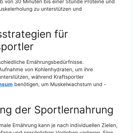
alb von 30 Minuten bis einer Stunde Proteine und
uskelerholung zu unterstützen und
strategien für
portler
schiedliche Ernährungsbedürfnisse.
 Aufnahme von Kohlenhydraten, um ihre
unterstützen, während Kraftsportler
onsum
benötigen, um Muskelwachstum und -
ung der Sportlernahrung
timale Ernährung kann je nach individuellen Zielen,
ang und persönlichen Vorlieben variieren. Eine