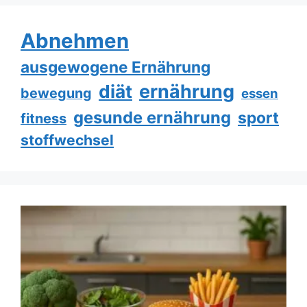
Abnehmen
ausgewogene Ernährung
ernährung
diät
bewegung
essen
gesunde ernährung
sport
fitness
stoffwechsel