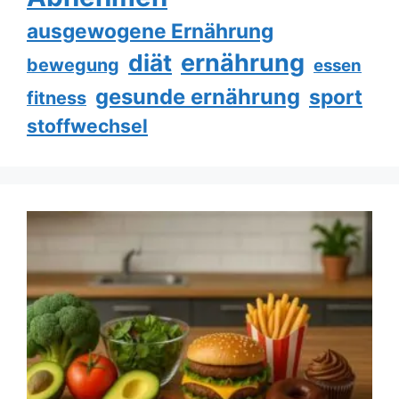
ausgewogene Ernährung
ernährung
diät
bewegung
essen
gesunde ernährung
sport
fitness
stoffwechsel